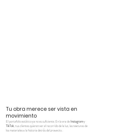
Tu obra merece ser vista en
movimiento
El portafolio estático ya no es suficiente. En la era de
Instagram
y
TikTok
, tus clientes quieren ver el recorrido de la luz, las texturas de
los materiales y la historia detrás del proyecto.