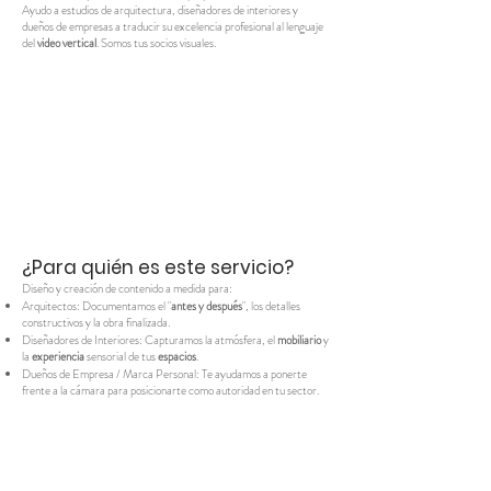
Ayudo a estudios de arquitectura, diseñadores de interiores y
dueños de empresas a traducir su excelencia profesional al lenguaje
del
video vertical
. Somos tus socios visuales.
¿Para quién es este servicio?
Diseño y creación de contenido a medida para:
Arquitectos: Documentamos el "
antes y después
", los detalles
constructivos y la obra finalizada.
Diseñadores de Interiores: Capturamos la atmósfera, el
mobiliario
y
la
experiencia
sensorial de tus
espacios
.
Dueños de Empresa / Marca Personal: Te ayudamos a ponerte
frente a la cámara para posicionarte como autoridad en tu sector.